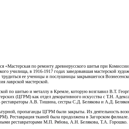
лся «Мастерская по ремонту древнерусского шитья при Комисси
кого училища, в 1916-1917 годах заведовавшая мастерской худ
и трудиться ее ученицы и послушницы закрывшегося Вознесенс
ия лаврской мастерской.
кой по шитью и металлу в Кремле, которую возглавил В.Т. Георг
рских (ЦГРМ) как отдел декоративного искусства с Т.Н. Адекс
 реставраторы А.В. Тишина, сестры С.Д. Белякова и А.Д. Беляко
льтурной, пропаганды ЦГРМ были закрыты. Их деятельность возоб
М). Реставрация тканей была продолжена в Загорском филиале.
ыми реставраторами М.П. Рябова, А.Н. Белякова, Т.А. Горошко.