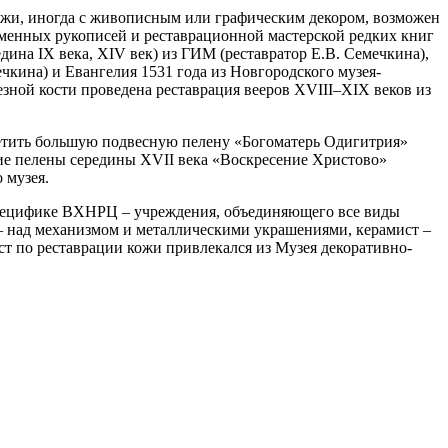
 кожи, иногда с живописным или графическим декором, возможен
менных рукописей и реставрационной мастерской редких книг
ина IX века, XIV век) из ГИМ (реставратор Е.В. Семечкина),
ечкина) и Евангелия 1531 года из Новгородского музея-
езной кости проведена реставрация вееров XVIII–XIX веков из
метить большую подвесную пелену «Богоматерь Одигитрия»
кие пелены середины XVII века «Воскресение Христово»
 музея.
 специфике ВХНРЦ – учреждения, объединяющего все виды
 – над механизмом и металлическими украшениями, керамист –
т по реставрации кожи привлекался из Музея декоративно-