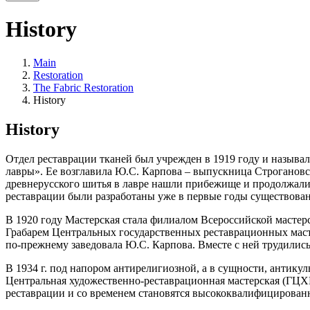
History
Main
Restoration
The Fabric Restoration
History
History
Отдел реставрации тканей был учрежден в 1919 году и называ
лавры». Ее возглавила Ю.С. Карпова – выпускница Строгановс
древнерусского шитья в лавре нашли прибежище и продолжал
реставрации были разработаны уже в первые годы существован
В 1920 году Мастерская стала филиалом Всероссийской мастерс
Грабарем Центральных государственных реставрационных масте
по-прежнему заведовала Ю.С. Карпова. Вместе с ней трудились
В 1934 г. под напором антирелигиозной, а в сущности, антику
Центральная художественно-реставрационная мастерская (ГЦХР
реставрации и со временем становятся высококвалифицированн