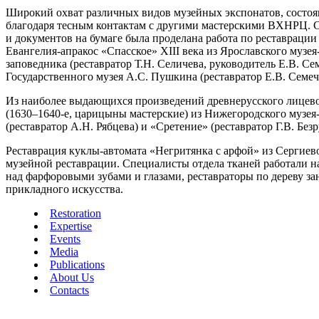
Широкий охват различных видов музейных экспонатов, состоящи
благодаря тесным контактам с другими мастерскими ВХНРЦ. С
и документов на бумаге была проделана работа по реставрации
Евангелия-апракос «Спасское» XIII века из Ярославского музея
заповедника (реставратор Т.Н. Селичева, руководитель Е.В. С
Государственного музея А.С. Пушкина (реставратор Е.В. Семеч
Из наиболее выдающихся произведений древнерусского лицевог
(1630–1640-е, царицыны мастерские) из Нижегородского музея-
(реставратор А.Н. Рябцева) и «Сретение» (реставратор Г.В. Бе
Реставрация куклы-автомата «Негритянка с арфой» из Сергие
музейной реставрации. Специалисты отдела тканей работали н
над фарфоровыми зубами и глазами, реставраторы по дереву з
прикладного искусства.
Restoration
Expertise
Events
Media
Publications
About Us
Contacts