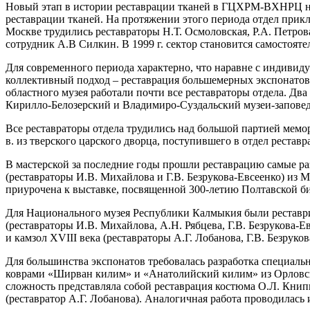
Новый этап в истории реставрации тканей в ГЦХРМ-ВХНРЦ начин
реставрации тканей. На протяжении этого периода отдел прикла
Москве трудились реставраторы Н.Т. Осмоловская, Р.А. Петров
сотрудник А.В Силкин. В 1999 г. сектор становится самостоят
Для современного периода характерно, что наравне с индивиду
коллективный подход – реставрация большемерных экспонатов н
областного музея работали почти все реставраторы отдела. Дв
Кирилло-Белозерский и Владимиро-Суздальский музеи-запове
Все реставраторы отдела трудились над большой партией мемо
в. из тверского царского дворца, поступившего в отдел рестав
В мастерской за последние годы прошли реставрацию самые ра
(реставраторы И.В. Михайлова и Г.В. Безрукова-Евсеенко) из
приурочена к выставке, посвященной 300-летию Полтавской б
Для Национального музея Республики Калмыкия были реставри
(реставраторы И.В. Михайлова, А.Н. Рябцева, Г.В. Безрукова-
и камзол XVIII века (реставраторы А.Г. Лобанова, Г.В. Безруко
Для большинства экспонатов требовалась разработка специал
коврами «Ширван килим» и «Анатолийский килим» из Орловско
сложность представляла собой реставрация костюма О.Л. Книпп
(реставратор А.Г. Лобанова). Аналогичная работа проводилась