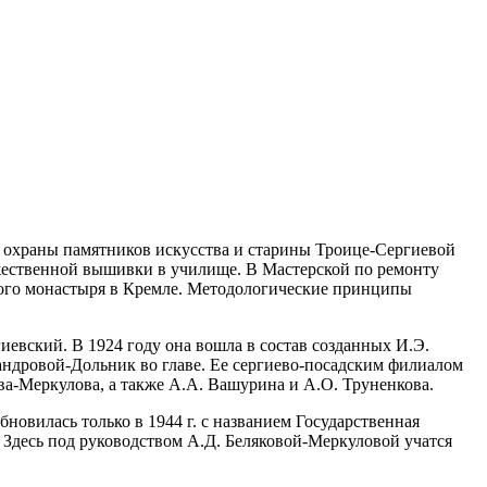
и охраны памятников искусства и старины Троице-Сергиевой
ожественной вышивки в училище. В Мастерской по ремонту
кого монастыря в Кремле. Методологические принципы
иевский. В 1924 году она вошла в состав созданных И.Э.
андровой-Дольник во главе. Ее сергиево-посадским филиалом
ва-Меркулова, а также А.А. Вашурина и А.О. Труненкова.
новилась только в 1944 г. с названием Государственная
 Здесь под руководством А.Д. Беляковой-Меркуловой учатся