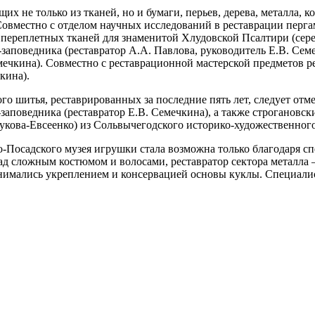
х не только из тканей, но и бумаги, перьев, дерева, металла,
овместно с отделом научных исследований в реставрации перга
 переплетных тканей для знаменитой Хлудовской Псалтири (серед
-заповедника (реставратор А.А. Павлова, руководитель Е.В. Сем
емечкина). Совместно с реставрационной мастерской предметов р
кина).
о шитья, реставрированных за последние пять лет, следует от
заповедника (реставратор Е.В. Семечкина), а также строгановс
зрукова-Евсеенко) из Сольвычегодского историко-художественного
во-Посадского музея игрушки стала возможна только благодаря
ад сложным костюмом и волосами, реставратор сектора металла
анимались укреплением и консервацией основы куклы. Специалис