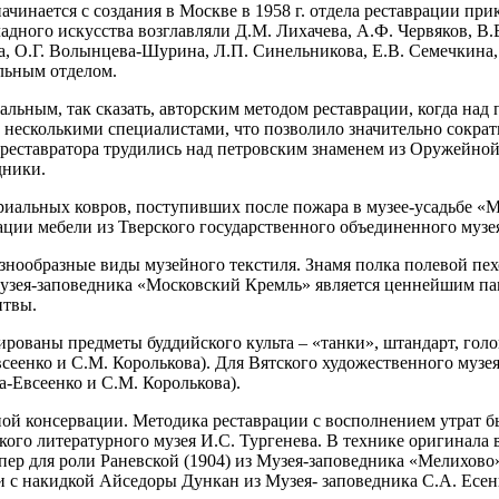
ается с создания в Москве в 1958 г. отдела реставрации прикл
дного искусства возглавляли Д.М. Лихачева, А.Ф. Червяков, В.Е
а, О.Г. Волынцева-Шурина, Л.П. Синельникова, Е.В. Семечкина,
ельным отделом.
альным, так сказать, авторским методом реставрации, когда над
есколькими специалистами, что позволило значительно сократит
а реставратора трудились над петровским знаменем из Оружейно
дники.
риальных ковров, поступивших после пожара в музее-усадьбе «
рации мебели из Тверского государственного объединенного музе
знообразные виды музейного текстиля. Знамя полка полевой пех
 Музея-заповедника «Московский Кремль» является ценнейшим п
итвы.
рованы предметы буддийского культа – «танки», штандарт, го
Евсеенко и С.М. Королькова). Для Вятского художественного му
ва-Евсеенко и С.М. Королькова).
ьной консервации. Методика реставрации с восполнением утрат
го литературного музея И.С. Тургенева. В технике оригинала 
ер для роли Раневской (1904) из Музея-заповедника «Мелихово»
 и с накидкой Айседоры Дункан из Музея- заповедника С.А. Есе