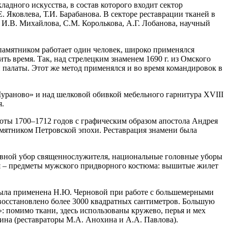
адного искусства, в состав которого входит сектор
. Яковлева, Т.И. Барабанова. В секторе реставрации тканей в
 И.В. Михайлова, С.М. Королькова, А.Г. Лобанова, научный
 памятником работает один человек, широко применялся
ь время. Так, над стрелецким знаменем 1690 г. из Омского
й палаты. Этот же метод применялся и во время командировок в
Мураново» и над шелковой обивкой мебельного гарнитура XVIII
я.
оты 1700–1712 годов с графическим образом апостола Андрея
амятником Петровской эпохи. Реставрация знамени была
ловной убор священнослужителя, национальные головные уборы
зея – предметы мужского придворного костюма: вышитые жилет
 была применена Н.Ю. Черновой при работе с большемерными
восстановлено более 3000 квадратных сантиметров. Большую
: помимо ткани, здесь использованы кружево, перья и мех
нина (реставраторы М.А. Анохина и А.А. Павлова).