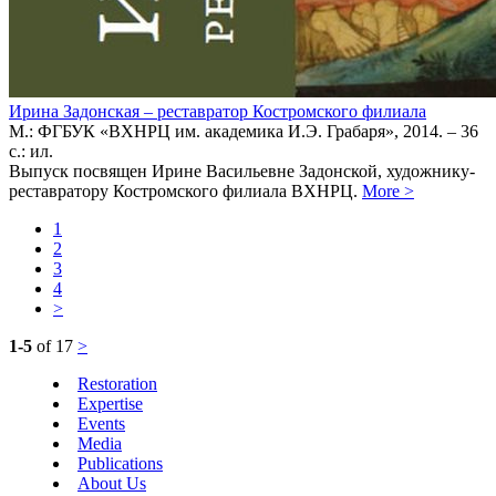
Ирина Задонская – реставратор Костромского филиала
М.: ФГБУК «ВХНРЦ им. академика И.Э. Грабаря», 2014. – 36
с.: ил.
Выпуск посвящен Ирине Васильевне Задонской, художнику-
реставратору Костромского филиала ВХНРЦ.
More
>
1
2
3
4
>
1-5
of 17
>
Restoration
Expertise
Events
Media
Publications
About Us