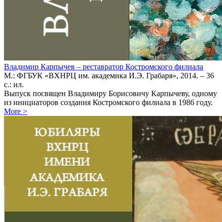
Владимир Карпычев – реставратор Костромского филиала
М.: ФГБУК «ВХНРЦ им. академика И.Э. Грабаря», 2014. – 36
с.: ил.
Выпуск посвящен Владимиру Борисовичу Карпычеву, одному
из инициаторов создания Костромского филиала в 1986 году.
More
>