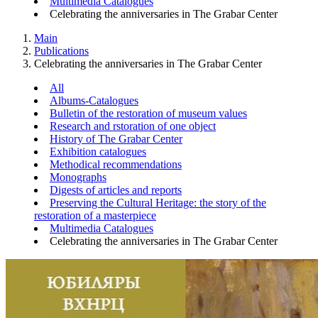
Multimedia Catalogues
Celebrating the anniversaries in The Grabar Center
Main
Publications
Celebrating the anniversaries in The Grabar Center
All
Albums-Catalogues
Bulletin of the restoration of museum values
Research and rstoration of one object
History of The Grabar Center
Exhibition catalogues
Methodical recommendations
Monographs
Digests of articles and reports
Preserving the Cultural Heritage: the story of the
restoration of a masterpiece
Multimedia Catalogues
Celebrating the anniversaries in The Grabar Center