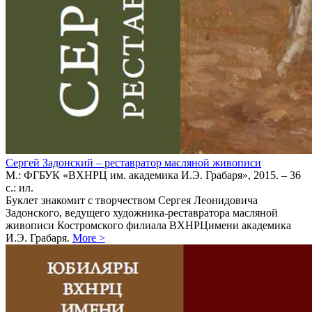
Сергей Задонский – реставратор масляной живописи
М.: ФГБУК «ВХНРЦ им. академика И.Э. Грабаря», 2015. – 36
с.: ил.
Буклет знакомит с творчеством Сергея Леонидовича
Задонского, ведущего художника-реставратора масляной
живописи Костромского филиала ВХНРЦимени академика
И.Э. Грабаря.
More
>