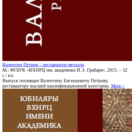
Валентин Петров – реставратор металла
М.: ФГБУК «ВХНРЦ им. академика И.Э. Грабаря», 2015. – 32
с.: ил.
Выпуск посвящен Валентину Евгеньевичу Петрову,
реставратору высшей квалификационной категории.
More
>