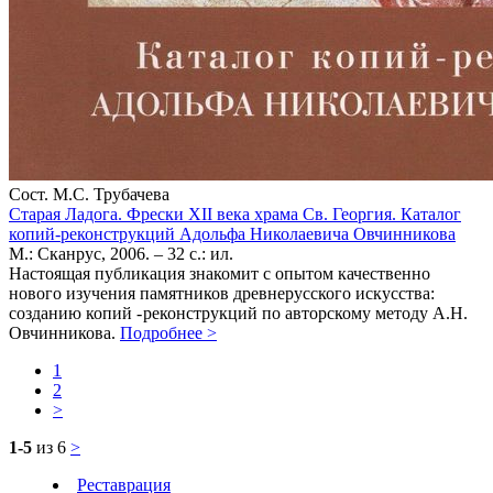
Сост. М.С. Трубачева
Старая Ладога. Фрески XII века храма Св. Георгия. Каталог
копий-реконструкций Адольфа Николаевича Овчинникова
М.: Сканрус, 2006. – 32 с.: ил.
Настоящая публикация знакомит с опытом качественно
нового изучения памятников древнерусского искусства:
созданию копий - реконструкций по авторскому методу А.Н.
Овчинникова.
Подробнее
>
1
2
>
1-5
из 6
>
Реставрация