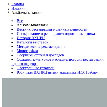
Главная
Издания
Альбомы-каталоги
Все
Альбомы-каталоги
Вестник реставрации музейных ценностей
Исследование и реставрация одного памятника
История ВХНРЦ
Каталоги выставок
Методические рекомендации
Монографии
Сборники статей и докладов
Сохраняя культурное наследие: история реставрации
одного шедевра
Электронные каталоги
Юбиляры ВХНРЦ имени академика И.Э. Грабаря