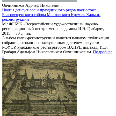
Овчинников Адольф Николаевич
Иконы деисусного и праздничного рядов иконостаса
Благовещенского собора Московского Кремля. Кальки-
реконструкции
М.: ФГБУК «Всероссийский художественный научно-
реставрационный центр имени академика И.Э. Грабаря»,
2015. – 80 с.: ил.
Альбом калек-реконструкций является началом публикации
собрания, созданного заслуженным деятелем искусств
РСФСР, художником-реставратором ВХНРЦ им. акад. И.Э.
Грабаря Адольфом Николаевичем Овчинниковым.
Подробнее
>