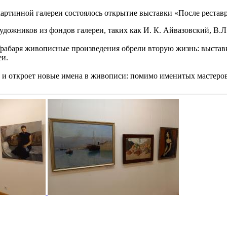
картинной галереи состоялось открытие выставки «После рестав
дожников из фондов галереи, таких как И. К. Айвазовский, В.Л.
 Грабаря живописные произведения обрели вторую жизнь: выста
еи.
но и откроет новые имена в живописи: помимо именитых мастеро