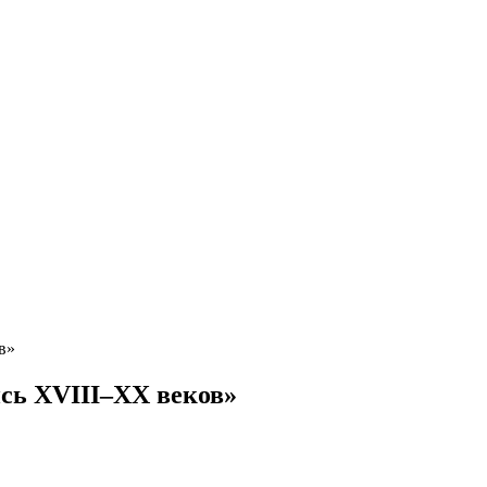
в»
сь XVIII–XX веков»