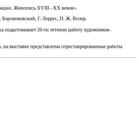
рации. Живопись XVIII - XX веков».
 Боровиковский, Г. Леррес, П. Ж. Волер.
вка подытоживает 20-ти летнюю работу художников-
в, на выставке представлены отреставрированные работы