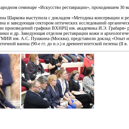
ародном семинаре «Искусство реставрации», проходившем 30 ма
на Шаркова выступила с докладом «Методика консервации и ре
ина и заведующая сектором оптических исследований органиче
и произведений графики ВХНРЦ им. академика И.Э. Грабаря» рас
танки и др. Заведующая отделом реставрации кожи и археологич
ГМИИ им. А.С. Пушкина (Москва), представили доклад «Опыт и
ной ванны (90-е гг. до н.э.) и древнеегипетской пелены (II в.